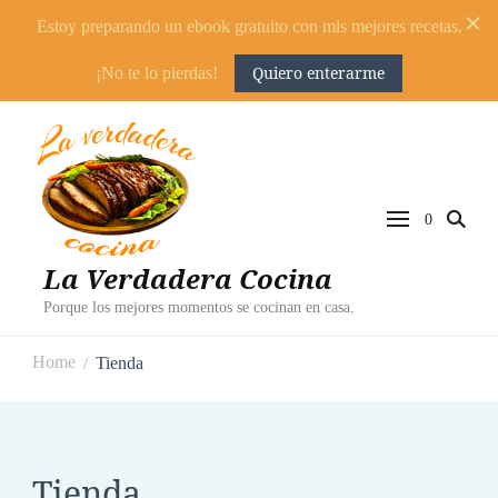
Estoy preparando un ebook gratuito con mis mejores recetas.
Quiero enterarme
¡No te lo pierdas!
0
La Verdadera Cocina
Porque los mejores momentos se cocinan en casa.
Home
Tienda
/
Tienda